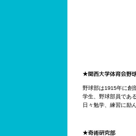
★関西大学体育会野
野球部は1915年に
学生、野球部員であ
日々勉学、練習に励
★奇術研究部