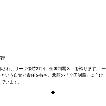
球部
創部され、リーグ優勝37回、全国制覇３回を誇ります。 
るという自覚と責任を持ち、悲願の「全国制覇」に向け
んでいます。
◆