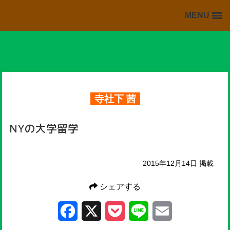
MENU
BACK TO HOME
HOME
掲載情報の一覧
海外・留学ブログの一覧
寺社下 茜
スキッフルからの情報
NYの大学留学
2015年12月14日 掲載
シェアする
Facebook
X
Pocket
Line
Email