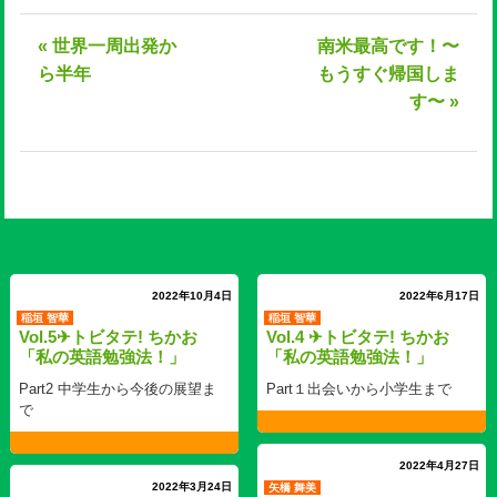
« 世界一周出発か
南米最高です！〜
ら半年
もうすぐ帰国しま
す〜 »
2022年10月4日
2022年6月17日
稲垣 智華
稲垣 智華
Vol.5✈トビタテ! ちかお
Vol.4 ✈トビタテ! ちかお
「私の英語勉強法！」
「私の英語勉強法！」
Part2 中学生から今後の展望ま
Part１出会いから小学生まで
で
2022年4月27日
2022年3月24日
矢橋 舞美