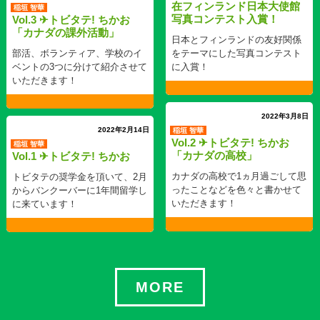
在フィンランド日本大使館
稲垣 智華
写真コンテスト入賞！
Vol.3 ✈トビタテ! ちかお
「カナダの課外活動」
日本とフィンランドの友好関係
部活、ボランティア、学校のイ
をテーマにした写真コンテスト
ベントの3つに分けて紹介させて
に入賞！
いただきます！
2022年3月8日
2022年2月14日
稲垣 智華
Vol.2 ✈トビタテ! ちかお
稲垣 智華
「カナダの高校」
Vol.1 ✈トビタテ! ちかお
カナダの高校で1ヵ月過ごして思
トビタテの奨学金を頂いて、2月
ったことなどを色々と書かせて
からバンクーバーに1年間留学し
いただきます！
に来ています！
MORE