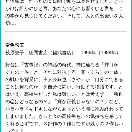
た体験は、たったの５日間で彼を成長させました。きっ
かけは誰かのひと言。あなたの心にも響くひと言を、こ
の本から見つけてください。そして、人との出会いを大
切に。
空色勾玉
荻原規子 徳間書店（福武書店） 1996年（1988年）
舞台は『古事記』の神話の時代。神に連なる「輝（か
ぐ）の一族」と、それに対抗する「闇（くら）の一族」
の戦いを背景に、主人公狭也（さや）が「自分にできる
ことは何なのか」を自分に問い、行動する物語です。と
はいえ、高校生だった私は難しいことは考えず、「狭也
の恋はどうなるの？」「輝が正義じゃないの？」など、
ハラハラドキドキしながらあっという間に読み終わって
しまいました。きっと今の高校生もこの気持ちを感じて
くれるはずです。３部作の１作目ですが残りの２作もい
いですよ。