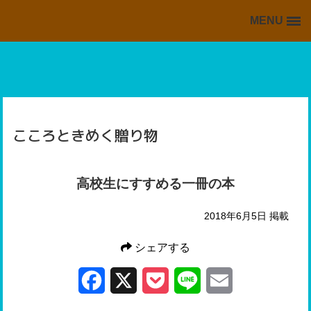
MENU
BACK TO HOME
HOME
掲載情報の一覧
海外・留学ブログの一覧
こころときめく贈り物
スキッフルからの情報
高校生にすすめる一冊の本
2018年6月5日 掲載
シェアする
Facebook
X
Pocket
Line
Email