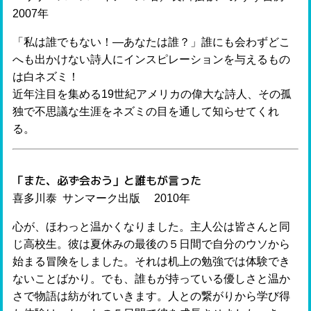
2007年
「私は誰でもない！—あなたは誰？」誰にも会わずどこ
へも出かけない詩人にインスピレーションを与えるもの
は白ネズミ！
近年注目を集める19世紀アメリカの偉大な詩人、その孤
独で不思議な生涯をネズミの目を通して知らせてくれ
る。
「また、必ず会おう」と誰もが言った
喜多川泰 サンマーク出版 2010年
心が、ほわっと温かくなりました。主人公は皆さんと同
じ高校生。彼は夏休みの最後の５日間で自分のウソから
始まる冒険をしました。それは机上の勉強では体験でき
ないことばかり。でも、誰もが持っている優しさと温か
さで物語は紡がれていきます。人との繋がりから学び得