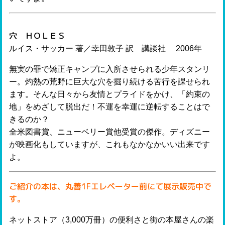
穴 ＨＯＬＥＳ
ルイス・サッカー 著／幸田敦子 訳 講談社 2006年
無実の罪で矯正キャンプに入所させられる少年スタンリ
ー。灼熱の荒野に巨大な穴を掘り続ける苦行を課せられ
ます。そんな日々から友情とプライドをかけ、「約束の
地」をめざして脱出だ！不運を幸運に逆転することはで
きるのか？
全米図書賞、ニューベリー賞他受賞の傑作。ディズニー
が映画化もしていますが、これもなかなかいい出来です
よ。
ご紹介の本は、丸善1Fエレベーター前にて展示販売中で
す。
ネットストア（3,000万冊）の便利さと街の本屋さんの楽