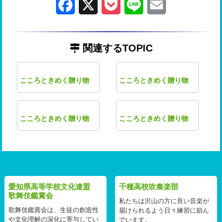
Facebook
X
Pocket
Line
Email
関連するTOPIC
こころときめく贈り物
こころときめく贈り物
こころときめく贈り物
こころときめく贈り物
愛知県高等学校文化連盟
千種高校吹奏楽部
歌舞伎鑑賞会
私たちは沢山の方に良い音楽が
歌舞伎鑑賞会は、生徒の創造性
届けられるよう日々練習に励ん
や文化理解の深化に寄与してい
でいます。