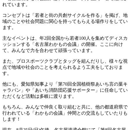
れています。
コンセプトは「若者と街の共創サイクルを作る」を掲げ、地
域のことや社会問題に関心を持ってもらえる場作りをしてい
ます。
主なイベントは、年
2
回全国から若者
100
人を集めてディスカ
ッションする「名古屋わかもの会議」の開催。ここに向け
て、みんなで力を合わせて頑張っています。
また、プロスポーツクラブとタッグを組んだりし、様々な視
点で地域や社会のことを考えられるよう工夫をしておりま
す。
他にも、愛知県知事より「第
70
回全国植樹祭あいち言の葉キ
ャラバン」や「あいち消防団応援サポーター」に任命してい
ただくなど活動は多岐に渡ります。
もちろん、みんなで仲良く取り組むと共に、他の都道府県で
行われている「わかもの会議」仲間との交流もしていたりも
します！
現在、
8
月
25
日
(
日
)
午後、名古屋港湾会館にて「第
8
回名古屋