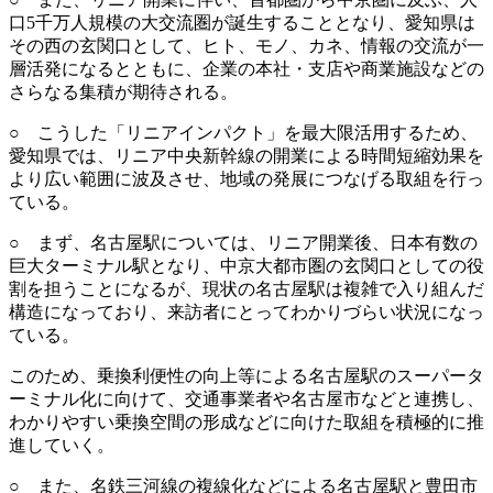
口5千万人規模の大交流圏が誕生することとなり、愛知県は
その西の玄関口として、ヒト、モノ、カネ、情報の交流が一
層活発になるとともに、企業の本社・支店や商業施設などの
さらなる集積が期待される。
○ こうした「リニアインパクト」を最大限活用するため、
愛知県では、リニア中央新幹線の開業による時間短縮効果を
より広い範囲に波及させ、地域の発展につなげる取組を行っ
ている。
○ まず、名古屋駅については、リニア開業後、日本有数の
巨大ターミナル駅となり、中京大都市圏の玄関口としての役
割を担うことになるが、現状の名古屋駅は複雑で入り組んだ
構造になっており、来訪者にとってわかりづらい状況になっ
ている。
このため、乗換利便性の向上等による名古屋駅のスーパータ
ーミナル化に向けて、交通事業者や名古屋市などと連携し、
わかりやすい乗換空間の形成などに向けた取組を積極的に推
進していく。
○ また、名鉄三河線の複線化などによる名古屋駅と豊田市