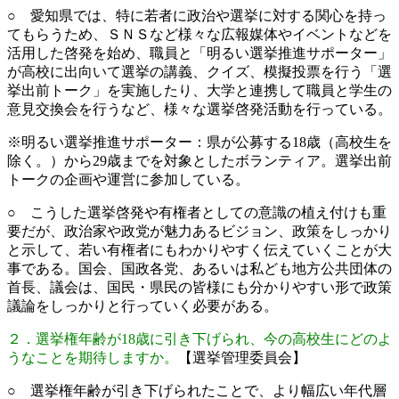
○ 愛知県では、特に若者に政治や選挙に対する関心を持っ
てもらうため、ＳＮＳなど様々な広報媒体やイベントなどを
活用した啓発を始め、職員と「明るい選挙推進サポーター」
が高校に出向いて選挙の講義、クイズ、模擬投票を行う「選
挙出前トーク」を実施したり、大学と連携して職員と学生の
意見交換会を行うなど、様々な選挙啓発活動を行っている。
※明るい選挙推進サポーター：県が公募する18歳（高校生を
除く。）から29歳までを対象としたボランティア。選挙出前
トークの企画や運営に参加している。
○ こうした選挙啓発や有権者としての意識の植え付けも重
要だが、政治家や政党が魅力あるビジョン、政策をしっかり
と示して、若い有権者にもわかりやすく伝えていくことが大
事である。国会、国政各党、あるいは私ども地方公共団体の
首長、議会は、国民・県民の皆様にも分かりやすい形で政策
議論をしっかりと行っていく必要がある。
２．選挙権年齢が18歳に引き下げられ、今の高校生にどのよ
うなことを期待しますか。
【選挙管理委員会】
○ 選挙権年齢が引き下げられたことで、より幅広い年代層