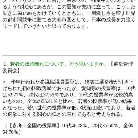
ク・パラリンピックに向け、東京への一極集中が加速してい
るような状況にあるが、この愛知が先頭に立って、こうした
動きに歯止めをかけていくとともに、一層激しさを増す世界
の都市間競争に勝てる大都市圏として、日本の成長を力強く
リードしていきたいと思っております。
１. 若者の政治離れについて、どう思いますか。
【選挙管理
委員会】
○ 昨年行われた参議院議員選挙は、18歳に選挙権が引き下
げられた初の国政選挙であったが、愛知県の投票率は、10代
は53.77％、20代は37.35％であり、10代の投票率が比較的高
いものの、全体の55.41％と比べ、若者の投票率が低い結果
となった。若い世代の投票率が低い状況は続いており、若者
の選挙に対する関心の低さの表れであると考えられる。
（【参考：全国の投票率】10代46.78％、20代35.60％、全体
54.70％）