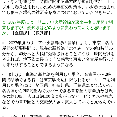
ットなどを通じて、労働に関する基本的な知識を学び、トラ
ブルに巻き込まれないための事前の対策や、いざ巻き込まれ
てしまった場合の対応策を身につけておいていただきたい。
５. 2027年度には、リニア中央新幹線が東京―名古屋間で開
業しますが、愛知県はどのように変わっていくと思います
か。
【企画課】【振興部】
○ 2027年度のリニア中央新幹線の開業により、東京－名古
屋間の所要時間は、現在の新幹線「のぞみ」での約1時間35
分から、40分へと大幅に短縮されることになり、時間だけを
考えれば、地下鉄に乗るような感覚で東京と名古屋を行った
り来たりすることができるようになる。
○ 例えば、東海道新幹線を利用した場合、名古屋から2時
間で移動できる範囲は東京駅周辺に限られるが、リニアを利
用した場合には、埼玉県、神奈川県、千葉県にまで広がる。
名古屋から2時間圏内でカバーできる首都圏の事業所数は現
在の約10倍、人口は約100倍に広がるなど、ビジネスや観光
などでの首都圏との交流が大きく拡大していくと見込んでい
る。
○ また、リニア開業に伴い、首都圏から中京圏に及ぶ、人