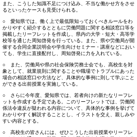
また、こうした知識不足につけ込み、不当な働かせ方をさせ
るといったケースも見受けられる。
○ 愛知県では、働く上で最低限知っておくべきルールをわ
かりやすく紹介するとともに労働問題に関する相談窓口等を
掲載したリーフレットを作成し、県内の大学・短大・高等学
校等を通じた周知啓発を行っている。また、県や労働局が開
催する合同企業説明会や学生向けセミナー・講座などにおい
ても、学生に直接配付し、周知啓発に力を入れている。
○ また、労働局や県の社会保険労務士会でも、高校生を対
象として、就業規則に関することや職場でトラブルにあった
場合の相談窓口や方法など、具体的な事例に則して学ぶこと
ができる出前授業を実施している。
○ さらに今年度、愛知県では、若者向けの新たなリーフレ
ットを作成する予定である。このリーフレットでは、労働関
係法令違反が疑われる内容について、具体的な事例を挙げて
わかりやすく解説することとし、イラストを交え、親しみや
すい内容とする。
○ 高校生の皆さんには、ぜひこうした出前授業やリーフレ