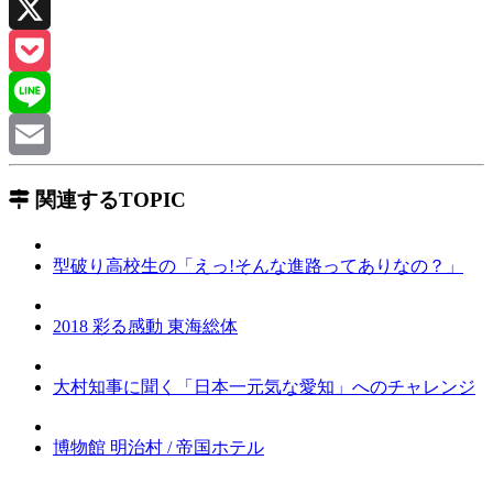
Facebook
X
Pocket
Line
Email
関連するTOPIC
型破り高校生の「えっ!そんな進路ってありなの？」
2018 彩る感動 東海総体
大村知事に聞く「日本一元気な愛知」へのチャレンジ
博物館 明治村 / 帝国ホテル