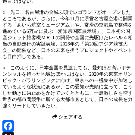
過言ではない。
○ 先日、名古屋港の金城ふ頭でレゴランドがオープンした
ところであるが、さらに、今年11月に県営名古屋空港に開業
する「あいち航空ミュージアム」や、常滑の空港島で整備を
進めている6万㎡に及ぶ「愛知県国際展示場」、日本初の国
産ジェット旅客機ＭＲＪの開発や全国に先駆けたレベル４相
当の自動走行の実証実験、2026年の「第20回アジア競技大
会」の開催など、日本の未来を担うプロジェクトやイベント
も目白押しである。
○ このように、日本全国を見渡しても、愛知ほど高いポテ
ンシャルを持った地域はほかにはない。2020年の東京オリン
ピック・パラリンピックに向け、東京への一極集中が加速し
ているような状況にあるが、この愛知が先頭に立って、こう
した動きに歯止めをかけていくとともに、一層激しさを増す
世界の都市間競争に勝てる大都市圏として、日本の成長を力
強くリードしていきたい。
シェアする