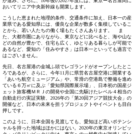
が進み、さらに、10年後の2027年度には、東京ー名古屋間に
おいてリニア中央新幹線も開業します。
こうした恵まれた地理的条件、交通条件に加え、日本一の産
業県である愛知県には、優良な企業が数多く集積しているこ
とから、若い人たちの働く場もたくさんあります。 ま
た、大都市圏にありながら、東京などに比べると、海や山な
どの自然が豊かで、住宅も広く、ゆとりある暮らしが可能で
あるなど、愛知の「住みやすさ」は日本一といっても過言で
はございません。
先日、名古屋港の金城ふ頭でレゴランドがオープンしたとこ
ろであるが、さらに、今年11月に県営名古屋空港に開業する
「あいち航空ミュージアム」や、常滑の空港島で整備を進め
ている６万㎡に及ぶ「愛知県国際展示場」、日本初の国産ジ
ェット旅客機ＭＲＪの開発や全国に先駆けたレベル４相当の
自動走行の実証実験、2026年の「第20回アジア競技大会」の
開催など、日本の未来を担うプロジェクトやイベントも目白
押しです。
このように、日本全国を見渡しても、愛知ほど高いポテンシ
ャルを持った地域はほかにはない。2020年の東京オリンピッ