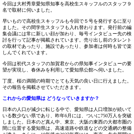
今回は大村秀章愛知県知事を高校生スキッフルのスタッフ９
名で取材に伺いました。
早いもので高校生スキッフルも今回で５号を発行するに至り
ました。その間学生スタッフも入れ替わります。発行前の編
集会議には常に新しい顔が加わり、毎号インタビュー先の検
討を行って記事が掲載されています。売り出し前のタレント
の取材であったり、施設であったり、参加者は何時も皆で楽
しんでくれています。
今回は初代スタッフの加賀君からの県知事インタビューの要
望が実現し、春休みを利用して愛知県公館へ伺いました。
丁度、桜の満開の時期でとても天気の良い日に行えました。
その報告を掲載させていただきます。
これからの愛知県は どうなっていきますか？
日本の人口が減少に転じる中で、愛知県は人口増加が続いて
いる数少ない県であり、昨年6月には、ついに750万人を突破
しました。日本のど真ん中、東京、大阪の東西の大都市圏の
間に位置する愛知県は、高速道路や鉄道などの交通網の整備