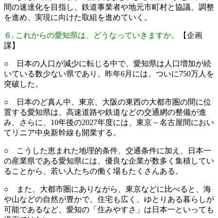
間の速達化を目指し、鉄道事業者や地元市町村と協議、調整
を進め、実現に向けた取組を進めていく。
６. これからの愛知県は、どうなっていきますか。
【企画
課】
○ 日本の人口が減少に転じる中で、愛知県は人口増加が続
いている数少ない県であり、昨年6月には、ついに750万人を
突破した。
○ 日本のど真ん中、東京、大阪の東西の大都市圏の間に位
置する愛知県は、高速道路や鉄道などの交通網の整備が進
み、さらに、10年後の2027年度には、東京－名古屋間におい
てリニア中央新幹線も開業する。
○ こうした恵まれた地理的条件、交通条件に加え、日本一
の産業県である愛知県には、優良な企業が数多く集積してい
ることから、若い人たちの働く場もたくさんある。
○ また、大都市圏にありながら、東京などに比べると、海
や山などの自然が豊かで、住宅も広く、ゆとりある暮らしが
可能であるなど、愛知の「住みやすさ」は日本一といっても