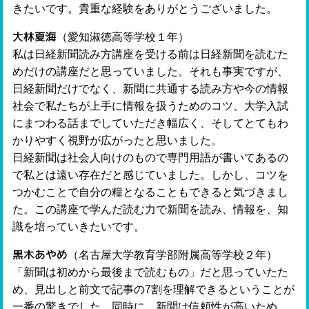
きたいです。貴重な経験をありがとうございました。
大林夏海
（愛知淑徳高等学校１年）
私は日経新聞読み方講座を受ける前は日経新聞を読むた
めだけの講座だと思っていました。それも事実ですが、
日経新聞だけでなく、新聞に共通する読み方や今の情報
社会で私たちが上手に情報を扱うためのコツ、大学入試
にまつわる話までしていただき幅広く、そしてとてもわ
かりやすく視野が広がったと思いました。
日経新聞は社会人向けのもので専門用語が書いてあるの
で私とは遠い存在だと感じていました。しかし、コツを
つかむことで自分の糧となることもできると気づきまし
た。この講座で学んだ読む力で新聞を読み、情報を、知
識を培っていきたいです。
黒木あやめ
（名古屋大学教育学部附属高等学校２年）
「新聞は初めから最後まで読むもの」だと思っていたた
め、見出しと前文で記事の7割を理解できるということが
一番の驚きでした。同時に、新聞は信頼性が高いため、