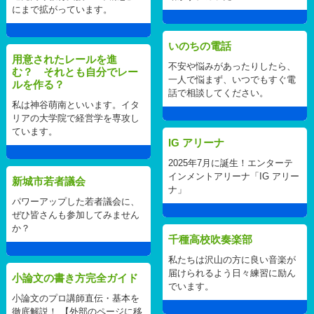
にまで拡がっています。
いのちの電話
用意されたレールを進
不安や悩みがあったりしたら、
む？ それとも自分でレー
一人で悩まず、いつでもすぐ電
ルを作る？
話で相談してください。
私は神谷萌南といいます。イタ
リアの大学院で経営学を専攻し
ています。
IG アリーナ
2025年7月に誕生！エンターテ
インメントアリーナ「IG アリー
新城市若者議会
ナ」
パワーアップした若者議会に、
ぜひ皆さんも参加してみません
か？
千種高校吹奏楽部
私たちは沢山の方に良い音楽が
届けられるよう日々練習に励ん
小論文の書き方完全ガイド
でいます。
小論文のプロ講師直伝・基本を
徹底解説！ 【外部のページに移