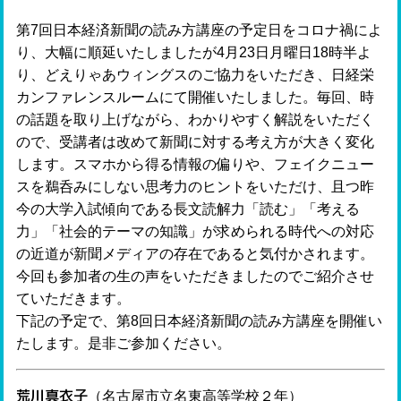
第7回日本経済新聞の読み方講座の予定日をコロナ禍によ
り、大幅に順延いたしましたが4月23日月曜日18時半よ
り、どえりゃあウィングスのご協力をいただき、日経栄
カンファレンスルームにて開催いたしました。毎回、時
の話題を取り上げながら、わかりやすく解説をいただく
ので、受講者は改めて新聞に対する考え方が大きく変化
します。スマホから得る情報の偏りや、フェイクニュー
スを鵜呑みにしない思考力のヒントをいただけ、且つ昨
今の大学入試傾向である長文読解力「読む」「考える
力」「社会的テーマの知識」が求められる時代への対応
の近道が新聞メディアの存在であると気付かされます。
今回も参加者の生の声をいただきましたのでご紹介させ
ていただきます。
下記の予定で、第8回日本経済新聞の読み方講座を開催い
たします。是非ご参加ください。
荒川真衣子
（名古屋市立名東高等学校２年）