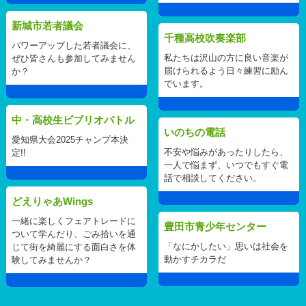
新城市若者議会
千種高校吹奏楽部
パワーアップした若者議会に、
私たちは沢山の方に良い音楽が
ぜひ皆さんも参加してみません
届けられるよう日々練習に励ん
か？
でいます。
中・高校生ビブリオバトル
いのちの電話
愛知県大会2025チャンプ本決
不安や悩みがあったりしたら、
定!!
一人で悩まず、いつでもすぐ電
話で相談してください。
どえりゃあWings
一緒に楽しくフェアトレードに
豊田市青少年センター
ついて学んだり、ごみ拾いを通
「なにかしたい」思いは社会を
じて街を綺麗にする面白さを体
動かすチカラだ
験してみませんか？