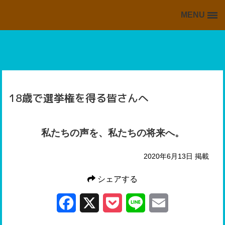
MENU
BACK TO HOME
HOME
掲載情報の一覧
海外・留学ブログの一覧
18歳で選挙権を得る皆さんへ
スキッフルからの情報
私たちの声を、私たちの将来へ。
2020年6月13日 掲載
シェアする
Facebook
X
Pocket
Line
Email