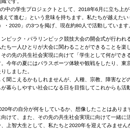
組織です。
SOPPの中の学生プロジェクトとして、2018年6月に立ち上
を越えて進む」という意味を持ちます。私たちが越えたいもの「
境界）・2020」の3つを掲げ、現在約80人で活動しています
リンピック・パラリンピック競技大会の開会式が行われ
たち一人ひとりが大会に関わることができることを楽しみ
、その先の共生社会実現に向けて「学生として何ができ
す。今年の夏にはパラスポーツ体験や観戦をしたり、東
たりしました。
しく聞こえるかもしれませんが、人種、宗教、障害など
もが暮らしやすい社会になる日を目指してこれからも活
020年の自分が何をしているか、想像したことはありま
に向けて、また、その先の共生社会実現に向けて一緒に
、上智大生として、私たちと2020年を迎えてみません