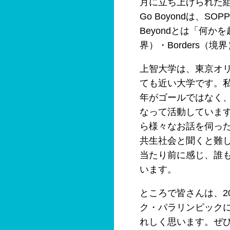
月に立ち上げられた
Go Boyondは、
Beyondとは「何か
界）・Borders（
上智大学は、東京オ
ても近い大学です。私
年がゴールではなく
なって活動していま
ら様々なお話を伺っ
共生社会と聞くと難
当たり前に感じ、誰
います。
ところで皆さんは、2
ク・パラリンピック
れしく思います。ぜひ