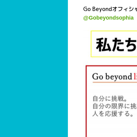
Go Beyondオフ
@Gobeyondsophia