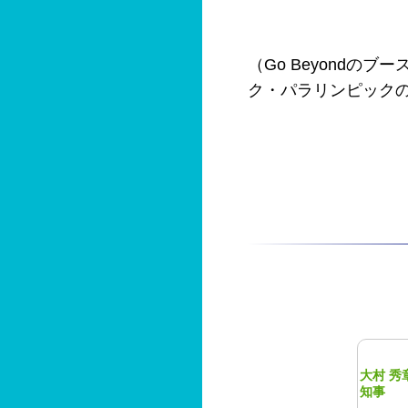
（Go Beyond
ク・パラリンピック
大村 秀
知事