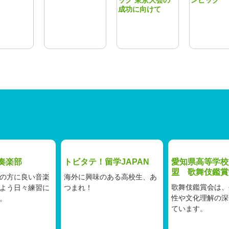
ック 東京大会の
ンピック
成功に向けて
奏楽部
トビタテ！留学JAPAN
愛知県高等学校
盟 歌舞伎鑑賞
の方に良い音楽
海外に興味のある高校生、あ
歌舞伎鑑賞会は、
よう日々練習に
つまれ！
性や文化理解の深
。
ています。