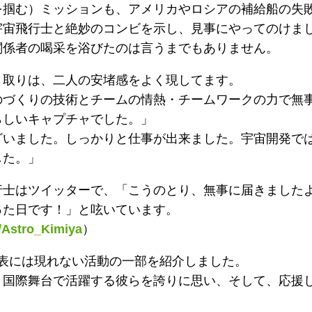
を掴む）ミッションも、アメリカやロシアの補給船の失
宇宙飛行士と絶妙のコンビを示し、見事にやってのけま
関係者の喝采を浴びたのは言うまでもありません。
り取りは、二人の安堵感をよく現してます。
のづくりの技術とチームの情熱・チームワークの力で無
らしいキャプチャでした。」
ざいました。しっかりと仕事が出来ました。宇宙開発で
した。」
行士はツイッターで、「こうのとり、無事に届きました
った日です！」と呟いています。
m/Astro_Kimiya
）
、表には現れない活動の一部を紹介しました。
、国際舞台で活躍する彼らを誇りに思い、そして、応援