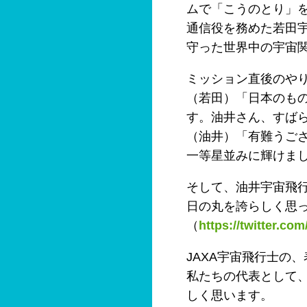
ムで「こうのとり」
通信役を務めた若田
守った世界中の宇宙
ミッション直後のや
（若田）「日本のも
す。油井さん、すば
（油井）「有難うご
一等星並みに輝けま
そして、油井宇宙飛
日の丸を誇らしく思
（
https://twitter.co
JAXA宇宙飛行士の
私たちの代表として
しく思います。