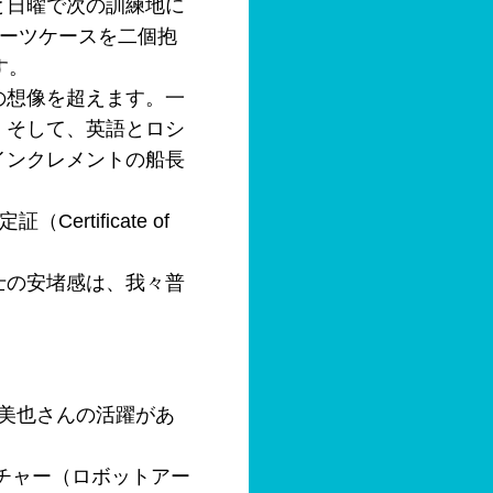
と日曜で次の訓練地に
スーツケースを二個抱
す。
の想像を超えます。一
、そして、英語とロシ
インクレメントの船長
tificate of
士の安堵感は、我々普
亀美也さんの活躍があ
チャー（ロボットアー