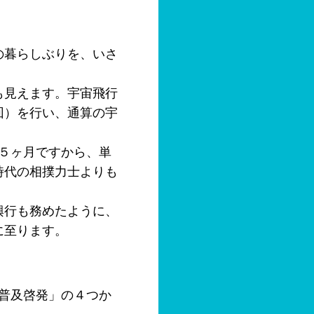
の暮らしぶりを、いさ
も見えます。宇宙飛行
回）を行い、通算の宇
と５ヶ月ですから、単
時代の相撲力士よりも
興行も務めたように、
に至ります。
「普及啓発」の４つか