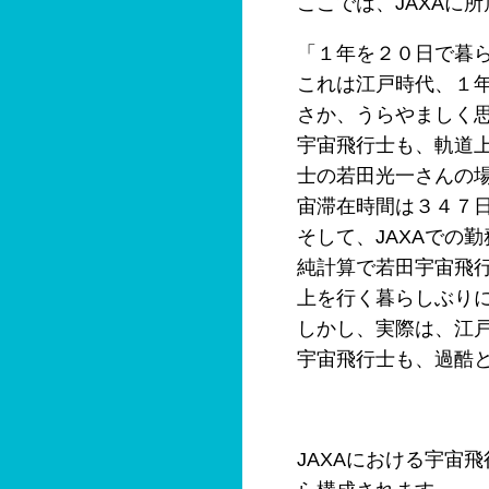
ここでは、JAXAに
「１年を２０日で暮
これは江戸時代、１
さか、うらやましく
宇宙飛行士も、軌道
士の若田光一さんの
宙滞在時間は３４７
そして、JAXAでの
純計算で若田宇宙飛
上を行く暮らしぶり
しかし、実際は、江
宇宙飛行士も、過酷
JAXAにおける宇宙