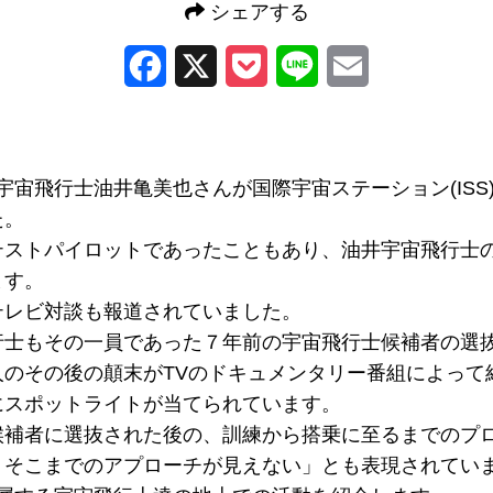
シェアする
Facebook
X
Pocket
Line
Email
A宇宙飛行士油井亀美也さんが国際宇宙ステーション(ISS
た。
テストパイロットであったこともあり、油井宇宙飛行士
ます。
テレビ対談も報道されていました。
行士もその一員であった７年前の宇宙飛行士候補者の選
人のその後の顛末がTVのドキュメンタリー番組によって
にスポットライトが当てられています。
候補者に選抜された後の、訓練から搭乗に至るまでのプ
、そこまでのアプローチが見えない」とも表現されてい