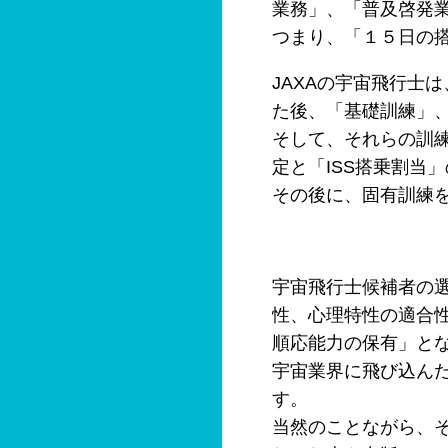
業務」、「普及啓発
つまり、「１５日の
JAXAの宇宙飛行士
た後、「基礎訓練」
そして、それらの訓練
定と「ISS搭乗割当
その後に、固有訓練
宇宙飛行士候補者の
性、心理特性の適合性
順応能力の保有」と
宇宙業界に飛び込ん
す。
当然のことながら、そ