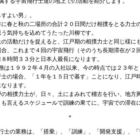
所属する宇宙飛行士達の地上での活動を紹介します。
らすよい男」。
年に春と秋の二場所の合計２０日間だけ相撲をとる力士
思う気持ちを込めてうたった川柳です。
上の活動だけを捉えると、江戸期の相撲力士と同じ様に
場合、これまで４回の宇宙飛行（そのうち長期滞在が２
日８時間３３分と日本人最長になります。
勤務は１９９２年４月の入社以来、今の時点では２３年
行士の場合、「１年を１５日で暮す」ことになり、江戸
になります。
戸の相撲力士が、日々、土にまみれて稽古を行い、地方
とも言えるスケジュールで訓練の果てに、宇宙での滞在
＊
飛行士の業務は、「搭乗」、「訓練」、「開発支援」、