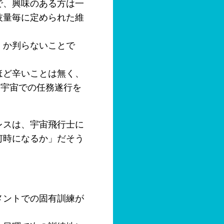
で、興味のある方は一
技量毎に定められた維
くか判らないことで
ほど辛いことは無く、
、宇宙での任務遂行を
レスは、宇宙飛行士に
何時になるか」だそう
メントでの固有訓練が