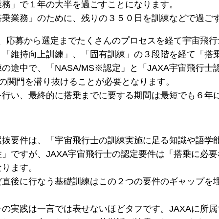
業務」で１年の大半を過ごすことになります。
搭乗業務」のために、残りの３５０日を訓練などで過ご
は、応募から選定までたくさんのプロセスを経て宇宙飛
、「維持向上訓練」、「固有訓練」の３段階を経て「搭
の途中で、「NASA/MS※認定」と「JAXA宇宙飛行
」の関門を潜り抜けることが必要となります。
を行い、最終的に搭乗までに要する期間は最短でも６年
選抜要件は、「宇宙飛行士の訓練実施に足る知識や語学
」ですが、JAXA宇宙飛行士の認定要件は「搭乗に必
なります。
だ直後に行なう基礎訓練はこの２つの要件のギャップを
の実践は一言では表せないほどタフです。JAXAに所