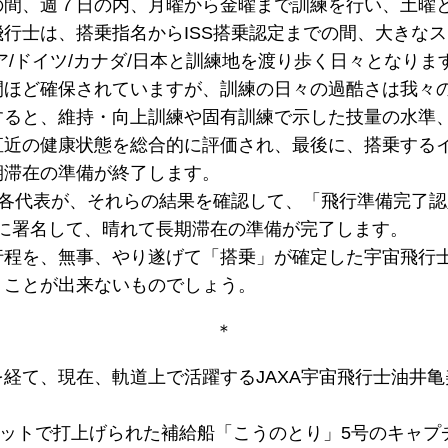
の間、週７日の内、月曜から金曜まで訓練を行い、土曜
行士は、搭乗指名からISS搭乗認定までの間、大きな
ア/ドイツ/カナダ/日本と訓練地を渡り歩く日々となりま
間ほど確保されていますが、訓練の日々の過酷さは我々
すると、維持・向上訓練や固有訓練で示した技量の水準
直近の健康状態を総合的に評価され、最後に、搭乗する
期滞在の準備が終了します。
各代表が、それらの結果を確認して、「飛行準備完了認定証（Cer
ness）」に署名して、晴れて長期滞在の準備が完了します。
行程を、無事、やり遂げて「搭乗」が確定した宇宙飛行
うことが出来ないものでしょう。
＊
経て、現在、軌道上で活躍するJAXA宇宙飛行士油井
ケットで打上げられた補給船「こうのとり」5号のキャプ