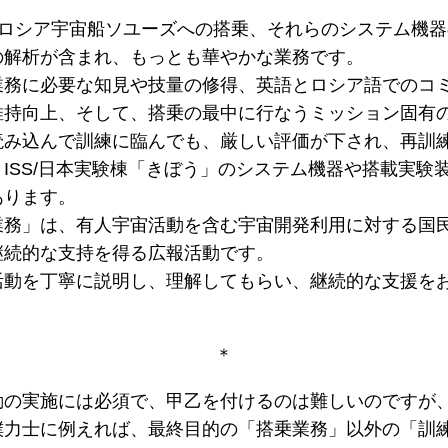
やロシア宇宙船ソユーズへの搭乗、それらのシステム機
の解析が含まれ、もっとも華やかな業務です。
業務に必要な知見や技量の修得、英語とロシア語でのコ
維持向上、そして、搭乗の最中に行なうミッション固有
読み込んで訓練に臨んでも、厳しい評価が下され、再訓
ISS/日本実験棟「きぼう」のシステム機器や搭載実験
あります。
業務」は、有人宇宙活動を含む宇宙開発利用に対する国
継続的な支持を得る広報活動です。
活動を丁寧に説明し、理解してもらい、継続的な支援を
＊
動の実施には必須で、甲乙を付けるのは難しいのですが
撲力士に例えれば、最終目的の「搭乗業務」以外の「訓