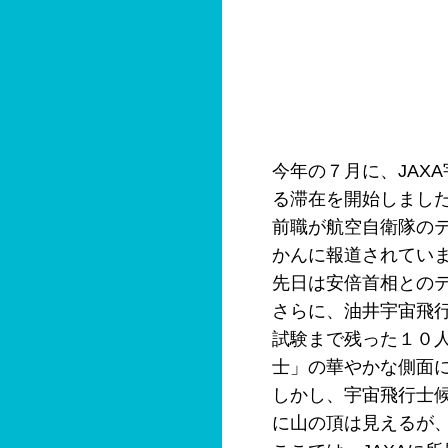
今年の７月に、JAX
る滞在を開始しまし
前職が航空自衛隊の
かんに報道されてい
先日は安倍首相との
さらに、油井宇宙飛
試験まで残った１０
士」の華やかな側面
しかし、宇宙飛行士
に山の頂は見えるが