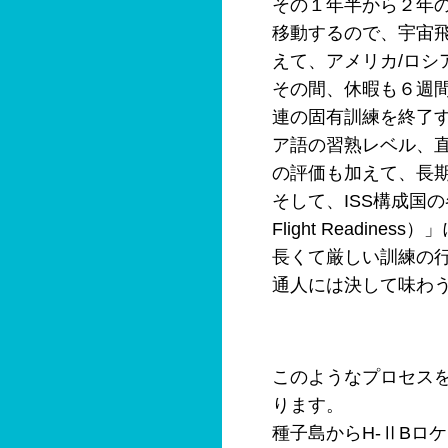
その１年半から２年
移動するので、宇宙飛
えて、アメリカ/ロシ
その間、休暇も６週
連の固有訓練を終了
ア語の習熟レベル、
の評価も加えて、長
そして、ISS構成国の
Flight Readi
長くて厳しい訓練の
通人には決して味わ
このようなプロセスを
ります。
種子島からH-ⅡBロ