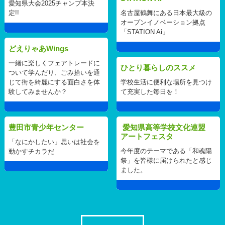
愛知県大会2025チャンプ本決
定!!
名古屋鶴舞にある日本最大級の
オープンイノベーション拠点
「STATION Ai」
どえりゃあWings
一緒に楽しくフェアトレードに
ひとり暮らしのススメ
ついて学んだり、ごみ拾いを通
じて街を綺麗にする面白さを体
学校生活に便利な場所を見つけ
験してみませんか？
て充実した毎日を！
豊田市青少年センター
愛知県高等学校文化連盟
アートフェスタ
「なにかしたい」思いは社会を
今年度のテーマである「和魂陽
動かすチカラだ
祭」を皆様に届けられたと感じ
ました。