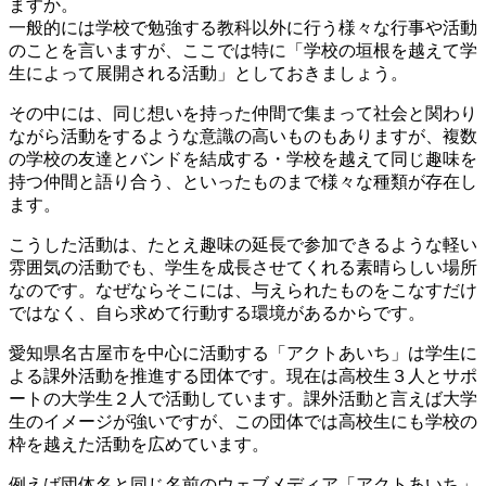
ますか。
一般的には学校で勉強する教科以外に行う様々な行事や活動
のことを言いますが、ここでは特に「学校の垣根を越えて学
生によって展開される活動」としておきましょう。
その中には、同じ想いを持った仲間で集まって社会と関わり
ながら活動をするような意識の高いものもありますが、複数
の学校の友達とバンドを結成する・学校を越えて同じ趣味を
持つ仲間と語り合う、といったものまで様々な種類が存在し
ます。
こうした活動は、たとえ趣味の延長で参加できるような軽い
雰囲気の活動でも、学生を成長させてくれる素晴らしい場所
なのです。なぜならそこには、与えられたものをこなすだけ
ではなく、自ら求めて行動する環境があるからです。
愛知県名古屋市を中心に活動する「アクトあいち」は学生に
よる課外活動を推進する団体です。現在は高校生３人とサポ
ートの大学生２人で活動しています。課外活動と言えば大学
生のイメージが強いですが、この団体では高校生にも学校の
枠を越えた活動を広めています。
例えば団体名と同じ名前のウェブメディア「アクトあいち」