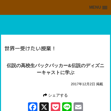
MENU
BACK TO HOME
HOME
掲載情報の一覧
海外・留学ブログの一覧
世界一受けたい授業！
スキッフルからの情報
伝説の高校生バックパッカー&伝説のディズニ
ーキャストに学ぶ
2017年12月2日 掲載
シェアする
Facebook
X
Pocket
Line
Email