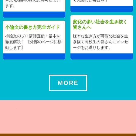
て充実した毎日を！
ます。
変化の多い社会を生き抜く
小論文の書き方完全ガイド
皆さんへ
小論文のプロ講師直伝・基本を
様々な生き方が可能な社会を生
徹底解説！ 【外部のページに移
き抜く高校生の皆さんにメッセ
動します】
ージをお送りします。
MORE
関連する記事はありませんでした ...