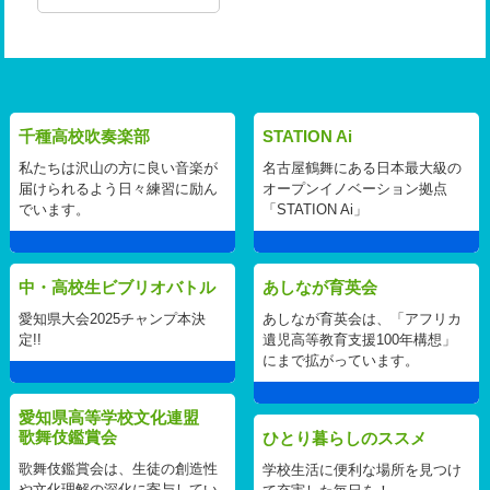
千種高校吹奏楽部
STATION Ai
私たちは沢山の方に良い音楽が
名古屋鶴舞にある日本最大級の
届けられるよう日々練習に励ん
オープンイノベーション拠点
でいます。
「STATION Ai」
中・高校生ビブリオバトル
あしなが育英会
愛知県大会2025チャンプ本決
あしなが育英会は、「アフリカ
定!!
遺児高等教育支援100年構想」
にまで拡がっています。
愛知県高等学校文化連盟
歌舞伎鑑賞会
ひとり暮らしのススメ
歌舞伎鑑賞会は、生徒の創造性
学校生活に便利な場所を見つけ
や文化理解の深化に寄与してい