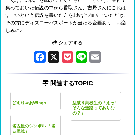
『あなたの伝説を聞かせてください！』という、受付で
集めておいた伝説の中から香取さん、吉野さんにこれは
すごいという伝説を書いた方を1名ずつ選んでいただき、
その方にディズニーパスポートが当たる企画あり！お楽
しみに♪
シェアする
Facebook
X
Pocket
Line
Email
関連するTOPIC
どえりゃあWings
型破り高校生の「えっ!
そんな進路ってありな
の？」
名古屋のシンボル 「名
古屋城」