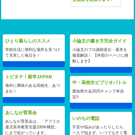
ひとり暮らしのススメ
小論文の書き方完全ガイド
学校生活に便利な場所を見つけ
小論文のプロ講師直伝・基本を
て充実した毎日を！
徹底解説！ 【外部のページに移
動します】
トビタテ！留学JAPAN
中・高校生ビブリオバトル
海外に興味のある高校生、あつ
まれ！
愛知県大会2025チャンプ本決
定!!
あしなが育英会
いのちの電話
あしなが育英会は、「アフリカ
遺児高等教育支援100年構想」
不安や悩みがあったりしたら、
にまで拡がっています。
一人で悩まず、いつでもすぐ電