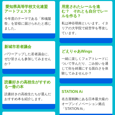
愛知県高等学校文化連盟
用意されたレールを進
アートフェスタ
む？ それとも自分でレー
ルを作る？
今年度のテーマである「和魂陽
私は神谷萌南といいます。イタ
祭」を皆様に届けられたと感じ
リアの大学院で経営学を専攻し
ました。
ています。
新城市若者議会
どえりゃあWings
パワーアップした若者議会に、
一緒に楽しくフェアトレードに
ぜひ皆さんも参加してみません
ついて学んだり、ごみ拾いを通
か？
じて街を綺麗にする面白さを体
験してみませんか？
読書好きの高校生がすすめ
る一冊の本
STATION Ai
読書好きの高校生たちが選んだ
おすすめ本を紹介します。
名古屋鶴舞にある日本最大級の
オープンイノベーション拠点
「STATION Ai」