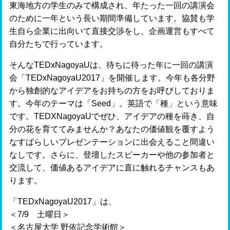
東海地方の学生のみで構成され、年たった一回の講演会
のために一年という長い期間準備しています。協賛も学
生自ら企業に出向いて直接交渉をし、企画運営もすべて
自分たちで行っています。
そんなTEDxNagoyaUは、待ちに待った年に一回の講演
会「TEDxNagoyaU2017」を開催します。今年も各分野
から独創的なアイデアをお持ちの方をお呼びしておりま
す。今年のテーマは「Seed」。英語で「種」という意味
です。TEDXNagoyaUでぜひ、アイデアの種を蒔き、自
分の花を育ててみませんか？あなたの価値観を覆すよう
なすばらしいプレゼンテーションに出会えること間違い
なしです。さらに、登壇したスピーカーや他の参加者と
交流して、価値あるアイデアに直に触れるチャンスもあ
ります。
「TEDxNagoyaU2017」は、
＜7/9 土曜日＞
＜名古屋大学 野依記念学術館＞