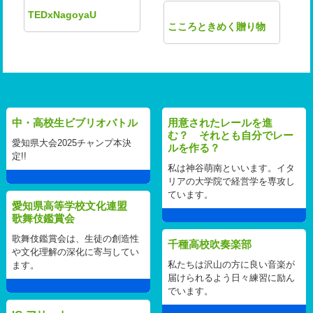
TEDxNagoyaU
こころときめく贈り物
中・高校生ビブリオバトル
用意されたレールを進
む？ それとも自分でレー
愛知県大会2025チャンプ本決
ルを作る？
定!!
私は神谷萌南といいます。イタ
リアの大学院で経営学を専攻し
ています。
愛知県高等学校文化連盟
歌舞伎鑑賞会
歌舞伎鑑賞会は、生徒の創造性
千種高校吹奏楽部
や文化理解の深化に寄与してい
私たちは沢山の方に良い音楽が
ます。
届けられるよう日々練習に励ん
でいます。