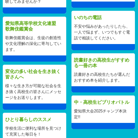
験してみませんか？
いのちの電話
愛知県高等学校文化連盟
不安や悩みがあったりしたら、
歌舞伎鑑賞会
一人で悩まず、いつでもすぐ電
歌舞伎鑑賞会は、生徒の創造性
話で相談してください。
や文化理解の深化に寄与してい
ます。
読書好きの高校生がすすめ
る一冊の本
変化の多い社会を生き抜く
読書好きの高校生たちが選んだ
皆さんへ
おすすめ本を紹介します。
様々な生き方が可能な社会を生
き抜く高校生の皆さんにメッセ
ージをお送りします。
中・高校生ビブリオバトル
愛知県大会2025チャンプ本決
定!!
ひとり暮らしのススメ
学校生活に便利な場所を見つけ
て充実した毎日を！