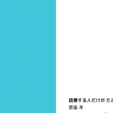
読書する人だけが た
齋藤 孝