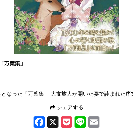
 「万葉集」
典となった「万葉集」 大友旅人が開いた宴で詠まれた序
シェアする
Facebook
X
Pocket
Line
Email