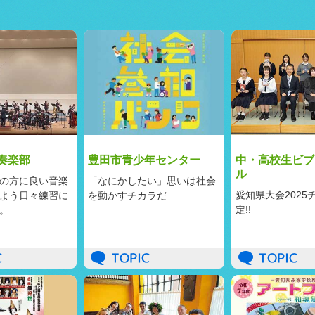
奏楽部
豊田市青少年センター
中・高校生ビブ
ル
の方に良い音楽
「なにかしたい」思いは社会
愛知県大会2025
よう日々練習に
を動かすチカラだ
定!!
。