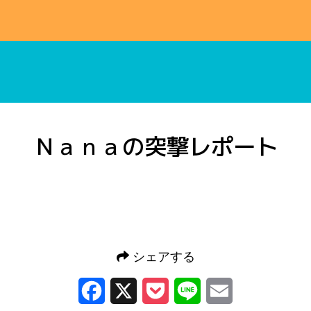
高校生スキッフル
Ｎａｎａの突撃レポート
シェアする
Facebook
X
Pocket
Line
Email