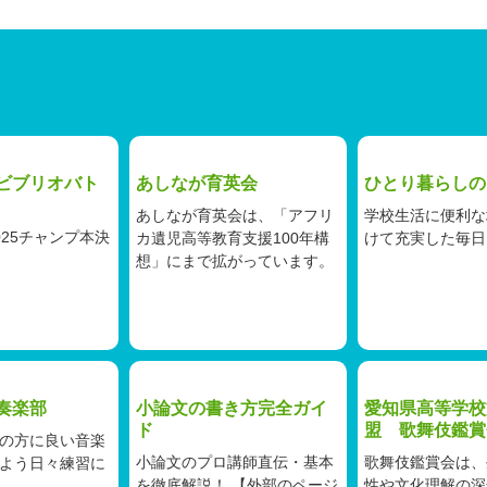
ビブリオバト
あしなが育英会
ひとり暮らしの
あしなが育英会は、「アフリ
学校生活に便利な
025チャンプ本決
カ遺児高等教育支援100年構
けて充実した毎日
想」にまで拡がっています。
奏楽部
小論文の書き方完全ガイ
愛知県高等学校
ド
盟 歌舞伎鑑賞
の方に良い音楽
小論文のプロ講師直伝・基本
歌舞伎鑑賞会は、
よう日々練習に
を徹底解説！ 【外部のページ
性や文化理解の深
。