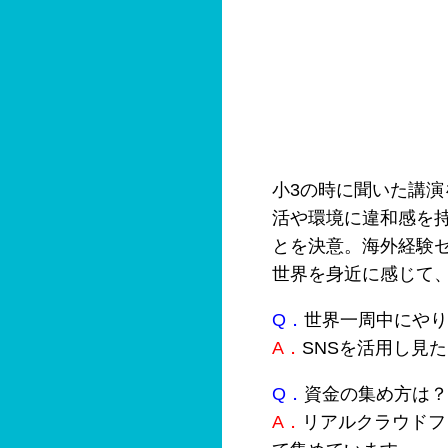
小3の時に聞いた講
活や環境に違和感を
とを決意。海外経験ゼ
世界を身近に感じて
Q．
世界一周中にやり
A．
SNSを活用し見
Q．
資金の集め方は？
A．
リアルクラウドフ