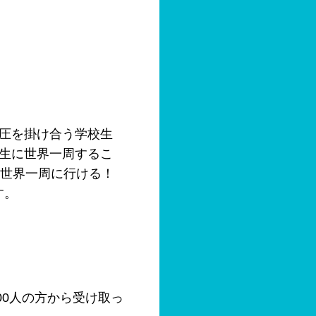
圧を掛け合う学校生
生に世界一周するこ
も世界一周に行ける！
す。
00人の方から受け取っ