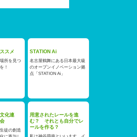
ススメ
STATION Ai
場所を見つ
名古屋鶴舞にある日本最大級
を！
のオープンイノベーション拠
点「STATION Ai」
文化連
用意されたレールを進
会
む？ それとも自分でレ
ールを作る？
生徒の創造
私は神谷萌南といいます。イ
化に寄与し