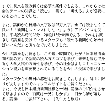
すでに長文を読み解くは必須の案件でもある。これからは社
会的テーマの知識と「読む」「書く」「考える」力が必要に
なるとのことでした。
また、講師から日経の文字数は25万文字。全ては読まなくて
良い！「新聞をストレスにしない」ようにアドバイスを受
け。平均読み時間28分、2割は15分未満である。それをお聞
きして講座を受けているスタッフも「読める範囲から始めれ
ばいいんだ」と胸をなでおろしました。
今回の講座をお聴きし、この短い時間でしたが「日本経済新
聞の読み方」で新聞の読み方のコツを学び、未来を読むで身
近な大学入試の方向性を学び、今の社会はよりコミュニケー
ション能力を重要視されていることを今回の受講で学びまし
た。
スタッフからの当日の感想をお聞きしております。誌面に限
りがありますのでスキッフルサイトをご覧ください。
また、今後も日本経済新聞社様と一緒に講座のご紹介をさせ
て頂きますので「百聞は一見にしかず」「目から鱗が落ち
る」講座に、ご参加下さい。（先生方も歓迎）