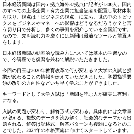
日本経済新聞は国内61拠点海外37拠点に記者が1300人。国内
のすべての上場企業＋有力企業に担当記者を配置し取材体制
を取り、視点は「ビジネスの視点」に立ち、世の中のトピッ
クスをビジネスやマネーへの影響はどうなるだろうか？と言
う切り口で分析し、多くの事例を紹介している全国紙です。
なので、先を読む力を磨くには新聞は最適なツールと前置き
をします。
日本経済新聞の効率的な読み方については基本の学習なの
で、今講座でも復習を兼ねて解説いただきました。
今回の目玉は2020年教育改革で何が変わる？大学の入試と授
業が変わることの情報を伝えていただきました。学習指導要
領の改訂の方向性などいち早く学ぶことができました。
キーワードとして大学入試は「新聞を読む人が確実に有利」
になる。
入試の問題が変わり、解答形式が変わる。具体的には文章量
が増える、複数のデータを読み解く、社会的なテーマから出
題される、解答は記述式、解答パターンも複雑になるとのこ
とでした。2024年の本格実施に向けてスタートしています。